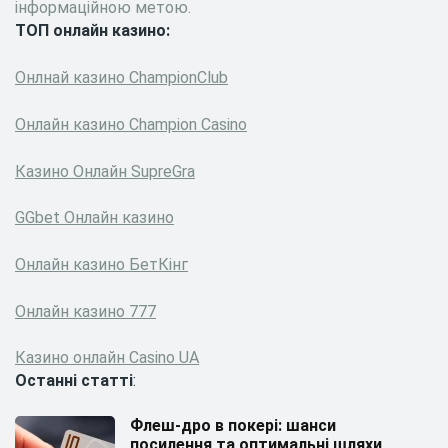
інформаційною метою.
ТОП онлайн казино:
Онлнай казино ChampionClub
Онлайн казино Сhampion Сasino
Казино Онлайн SupreGra
GGbet Онлайн казино
Онлайн казино БетКінг
Онлайн казино 777
Казино онлайн Casino UA
Останні статті
:
Флеш-дро в покері: шанси
посилення та оптимальні шляхи