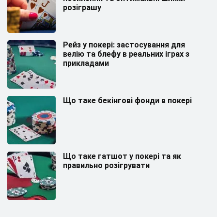
розіграшу
Рейз у покері: застосування для
велію та блефу в реальних іграх з
прикладами
Що таке бекінгові фонди в покері
Що таке гатшот у покері та як
правильно розігрувати