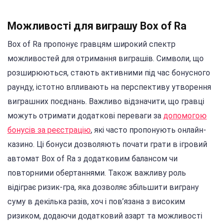
Можливості для виграшу Box of Ra
Box of Ra пропонує гравцям широкий спектр
можливостей для отримання виграшів. Символи, що
розширюються, стають активними під час бонусного
раунду, істотно впливають на перспективу утворення
виграшних поєднань. Важливо відзначити, що гравці
можуть отримати додаткові переваги за
допомогою
бонусів за реєстрацію
, які часто пропонують онлайн-
казино. Ці бонуси дозволяють почати грати в ігровий
автомат Box of Ra з додатковим балансом чи
повторними обертаннями. Також важливу роль
відіграє ризик-гра, яка дозволяє збільшити виграну
суму в декілька разів, хоч і пов’язана з високим
ризиком, додаючи додатковий азарт та можливості