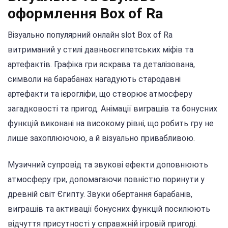
оформлення Box of Ra
Візуально популярний онлайн slot Box of Ra
витриманий у стилі давньоєгипетських міфів та
артефактів. Графіка гри яскрава та деталізована,
символи на барабанах нагадують стародавні
артефакти та ієрогліфи, що створює атмосферу
загадковості та пригод. Анімації виграшів та бонусних
функцій виконані на високому рівні, що робить гру не
лише захоплюючою, а й візуально привабливою.
Музичний супровід та звукові ефекти доповнюють
атмосферу гри, допомагаючи повністю поринути у
древній світ Єгипту. Звуки обертання барабанів,
виграшів та активації бонусних функцій посилюють
відчуття присутності у справжній ігровій пригоді.