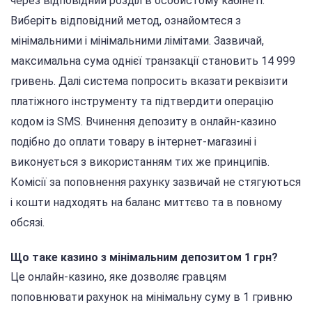
через відповідний розділ в особистому кабінеті.
Виберіть відповідний метод, ознайомтеся з
мінімальними і мінімальними лімітами. Зазвичай,
максимальна сума однієї транзакції становить 14 999
гривень. Далі система попросить вказати реквізити
платіжного інструменту та підтвердити операцію
кодом із SMS. Вчинення депозиту в онлайн-казино
подібно до оплати товару в інтернет-магазині і
виконується з використанням тих же принципів.
Комісії за поповнення рахунку зазвичай не стягуються
і кошти надходять на баланс миттєво та в повному
обсязі.
Що таке казино з мінімальним депозитом 1 грн?
Це онлайн-казино, яке дозволяє гравцям
поповнювати рахунок на мінімальну суму в 1 гривню