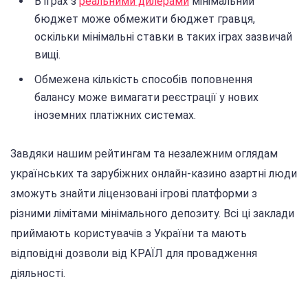
В іграх з
реальними дилерами
мінімальний
бюджет може обмежити бюджет гравця,
оскільки мінімальні ставки в таких іграх зазвичай
вищі.
Обмежена кількість способів поповнення
балансу може вимагати реєстрації у нових
іноземних платіжних системах.
Завдяки нашим рейтингам та незалежним оглядам
українських та зарубіжних онлайн-казино азартні люди
зможуть знайти ліцензовані ігрові платформи з
різними лімітами мінімального депозиту. Всі ці заклади
приймають користувачів з України та мають
відповідні дозволи від КРАЇЛ для провадження
діяльності.