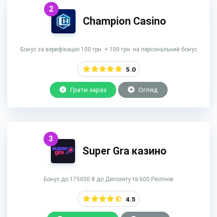
2
Champion Casino
Бонус за верифікацію 100 грн. + 100 грн. на персональний бонус
5.0
Грати зараз
Огляд
3
Super Gra казино
Бонус до 175000 ₴ до Депозиту та 600 Респінів
4.5