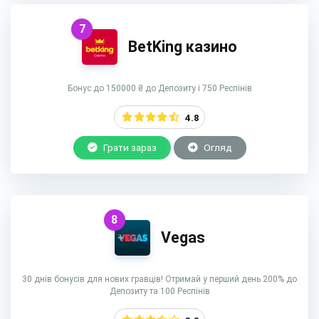
7
BetKing казино
Бонус до 150000 ₴ до Депозиту і 750 Респінів
4.8
Грати зараз
Огляд
8
Vegas
30 днів бонусів для нових гравців! Отримай у перший день 200% до
Депозиту та 100 Респінів