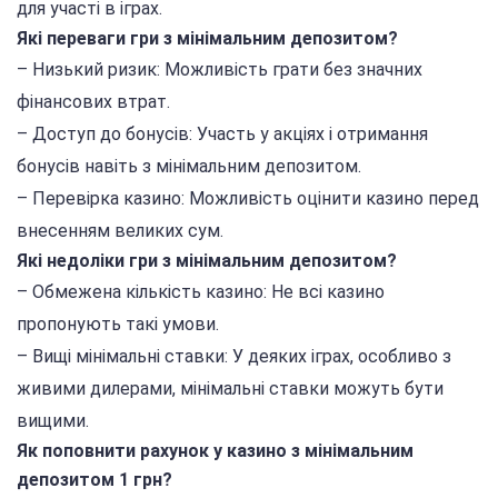
для участі в іграх.
Які переваги гри з мінімальним депозитом?
– Низький ризик: Можливість грати без значних
фінансових втрат.
– Доступ до бонусів: Участь у акціях і отримання
бонусів навіть з мінімальним депозитом.
– Перевірка казино: Можливість оцінити казино перед
внесенням великих сум.
Які недоліки гри з мінімальним депозитом?
– Обмежена кількість казино: Не всі казино
пропонують такі умови.
– Вищі мінімальні ставки: У деяких іграх, особливо з
живими дилерами, мінімальні ставки можуть бути
вищими.
Як поповнити рахунок у казино з мінімальним
депозитом 1 грн?