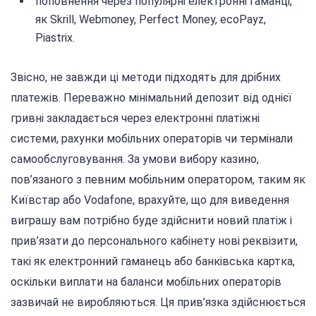
поповнення через популярні електронні гаманці,
як Skrill, Webmoney, Perfect Money, ecoPayz,
Piastrix.
Звісно, не завжди ці методи підходять для дрібних
платежів. Переважно мінімальний депозит від однієї
гривні закладається через електронні платіжні
системи, рахунки мобільних операторів чи термінали
самообслуговування. За умови вибору казино,
пов’язаного з певним мобільним оператором, таким як
Київстар або Vodafone, врахуйте, що для виведення
виграшу вам потрібно буде здійснити новий платіж і
прив’язати до персонального кабінету нові реквізити,
такі як електронний гаманець або банківська картка,
оскільки виплати на баланси мобільних операторів
зазвичай не виробляються. Ця прив’язка здійснюється