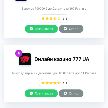
Бонус до 700000 ₴ до Депозиту та 600 Респінів
3.8
Грати зараз
Огляд
6
Онлайн казино 777 UA
Бонус до перших 7 депозитів: до 100 000 ₴ та до 111 Респінів
4.8
Грати зараз
Огляд