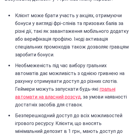
Клієнт може брати участь у акціях, отримуючи
бонуси у вигляді фрі-спінів та призових балів за
різні дії, такі як завантаження мобільного додатку
або верифікація профілю. Іноді активація
спеціальних промокодів також дозволяє гравцям
заробити бонуси.
Необмеженість під час вибору гральних
автоматів дає можливість з однією гривнею на
рахунку отримувати доступ до різних слотів.
Геймери можуть запускати будь-які
гральні
автомати на власний розсуд
, за умови наявності
достатніх засобів для ставок.
Безперешкодний доступ до всіх можливостей
ігрового ресурсу. Клієнти, що вносять
мінімальний депозит в 1 грн., мають доступ до