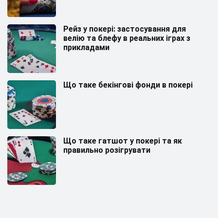
Рейз у покері: застосування для
велію та блефу в реальних іграх з
прикладами
Що таке бекінгові фонди в покері
Що таке гатшот у покері та як
правильно розігрувати