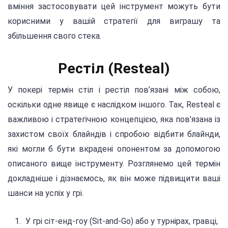
вміння застосовувати цей інструмент можуть бути
корисними у вашій стратегії для виграшу та
збільшення свого стека.
Рестіл (Resteal)
У покері термін стіл і рестіл пов’язані між собою,
оскільки одне явище є наслідком іншого. Так, Resteal є
важливою і стратегічною концепцією, яка пов’язана із
захистом своїх блайндів і спробою відбити блайнди,
які могли б бути вкрадені опонентом за допомогою
описаного вище інструменту. Розглянемо цей термін
докладніше і дізнаємось, як він може підвищити ваші
шанси на успіх у грі.
У грі сіт-енд-гоу (Sit-and-Go) або у турнірах, гравці,