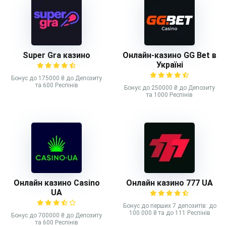
Super Gra казино
Онлайн-казино GG Bet в
Україні
Бонус до 175000 ₴ до Депозиту
та 600 Респінів
Бонус до 250000 ₴ до Депозиту
та 1000 Респінів
Онлайн казино Casino
Онлайн казино 777 UA
UA
Бонус до перших 7 депозитів: до
100 000 ₴ та до 111 Респінів
Бонус до 700000 ₴ до Депозиту
та 600 Респінів