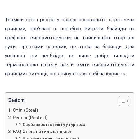
Терміни стіл і рестіл у покері позначають стратегічні
прийоми, пов’язані зі спробою виграти блайнди на
префлопі, використовуючи не найсильніші стартові
руки. Простими словами, це атака на блайнди. Для
успішної гри необхідно не лише добре володіти
термінологією покеру, але й вміти використовувати
прийоми і ситуації, що описуються, собі на користь.
Зміст:
Стіл (Steal)
Рестіл (Resteal)
Особливості стілінгу у турнірах
FAQ Стіль і стиль в покері
Що таке стиль гри в покері?