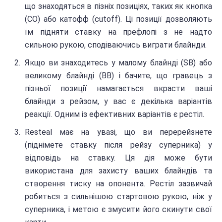
що знаходяться в пізніх позиціях, таких як кнопка
(CO) або катофф (cutoff). Ці позиції дозволяють
їм підняти ставку на префлопі з не надто
сильною рукою, сподіваючись виграти блайнди.
Якщо ви знаходитесь у малому блайнді (SB) або
великому блайнді (BB) і бачите, що гравець з
пізньої позиції намагається вкрасти ваші
блайнди з рейзом, у вас є декілька варіантів
реакції. Одним із ефективних варіантів є рестіл.
Resteal має на увазі, що ви перерейзнете
(піднімете ставку після рейзу суперника) у
відповідь на ставку. Ця дія може бути
використана для захисту ваших блайндів та
створення тиску на опонента. Рестіл зазвичай
робиться з сильнішою стартовою рукою, ніж у
суперника, і метою є змусити його скинути свої