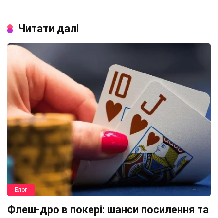
Читати далі
Блог
Флеш-дро в покері: шанси посилення та