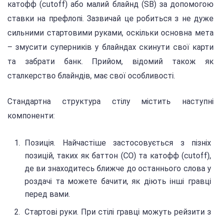
катофф (cutoff) або малий блайнд (SB) за допомогою
ставки на префлопі. Зазвичай це робиться з не дуже
сильними стартовими руками, оскільки основна мета
– змусити суперників у блайндах скинути свої карти
та забрати банк. Прийом, відомий також як
сталкерство блайндів, має свої особливості.
Стандартна структура стілу містить наступні
компоненти:
Позиція. Найчастіше застосовується з пізніх
позицій, таких як баттон (CO) та катофф (cutoff),
де ви знаходитесь ближче до останнього слова у
роздачі та можете бачити, як діють інші гравці
перед вами.
Стартові руки. При стілі гравці можуть рейзити з