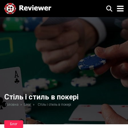
Стіль і стиль в покері
Головна
»
Блог
»
Стіль і стиль в покері
Блог