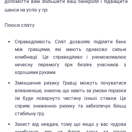
допомогти вам збільшити ваш банкролл і підвищити
шанси на успіх у грі.
Плюси спліту:
Справедливість. Спліт дозволяє поділити банк
між гравцями, які мають однаково сильні
комбінації. Це справедливо і унеможливлює
нечесну перемогу при безлічі учасників з
хорошими руками.
Зменшення ризику. Гравці можуть почуватися
впевненіше, знаючи, що навіть за умови поразки
їм буде повернуто частину їхньої ставки. Це
сприяє зниженню ризику та забезпечує більш
стабільну гру.
Захист від невдачі, тому що якщо у вас чудова
комбінація, але на флопі, торні та рівері