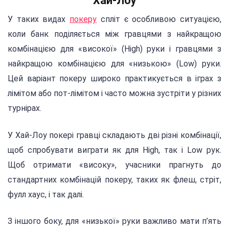
Хай-Лоу
У таких видах
покеру
спліт є особливою ситуацією,
коли банк поділяється між гравцями з найкращою
комбінацією для «високої» (High) руки і гравцями з
найкращою комбінацією для «низькою» (Low) руки.
Цей варіант покеру широко практикується в іграх з
лімітом або пот-лімітом і часто можна зустріти у різних
турнірах.
У Хай-Лоу покері гравці складають дві різні комбінації,
щоб спробувати виграти як для High, так і Low рук.
Щоб отримати «високу», учасники прагнуть до
стандартних комбінацій покеру, таких як флеш, стріт,
фулл хаус, і так далі.
З іншого боку, для «низької» руки важливо мати п’ять