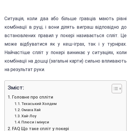
Ситуація, коли два або більше гравців мають рівні
комбінації в руці, і вони ділять виграш відповідно до
встановлених правил у покері називається спліт. Це
може відбуватися як у кеш-іграх, так і у турнірах.
Найчастіше спліт у покері виникає у ситуаціях, коли
комбінації на дошці (загальні карти) сильно впливають
на результат руки.
Зміст:
Головне про спліти
Техаський Холдем
Омаха Хай
Хай-Лоу
Плюси і мінуси
FAQ Що таке спліт у покері