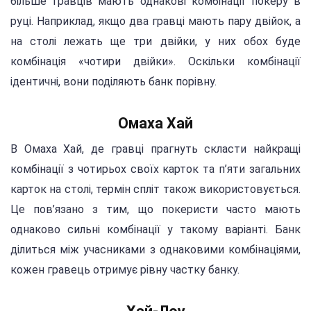
більше гравців мають однакові комбінації покеру в
руці. Наприклад, якщо два гравці мають пару двійок, а
на столі лежать ще три двійки, у них обох буде
комбінація «чотири двійки». Оскільки комбінації
ідентичні, вони поділяють банк порівну.
Омаха Хай
В Омаха Хай, де гравці прагнуть скласти найкращі
комбінації з чотирьох своїх карток та п’яти загальних
карток на столі, термін спліт також використовується.
Це пов’язано з тим, що покеристи часто мають
однаково сильні комбінації у такому варіанті. Банк
ділиться між учасниками з однаковими комбінаціями,
кожен гравець отримує рівну частку банку.