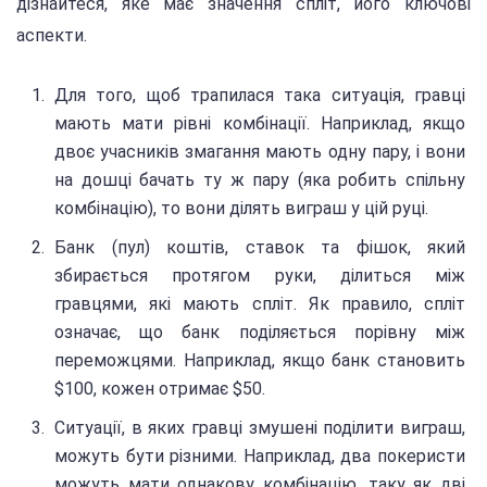
дізнайтеся, яке має значення спліт, його ключові
аспекти.
Для того, щоб трапилася така ситуація, гравці
мають мати рівні комбінації. Наприклад, якщо
двоє учасників змагання мають одну пару, і вони
на дошці бачать ту ж пару (яка робить спільну
комбінацію), то вони ділять виграш у цій руці.
Банк (пул) коштів, ставок та фішок, який
збирається протягом руки, ділиться між
гравцями, які мають спліт. Як правило, спліт
означає, що банк поділяється порівну між
переможцями. Наприклад, якщо банк становить
$100, кожен отримає $50.
Ситуації, в яких гравці змушені поділити виграш,
можуть бути різними. Наприклад, два покеристи
можуть мати однакову комбінацію, таку як дві