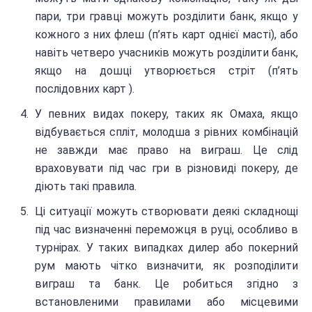
пари, три гравці можуть розділити банк, якщо у
кожного з них флеш (п’ять карт однієї масті), або
навіть четверо учасників можуть розділити банк,
якщо на дошці утворюється стріт (п’ять
послідовних карт ).
У певних видах покеру, таких як Омаха, якщо
відбувається спліт, молодша з рівних комбінацій
не завжди має право на виграш. Це слід
враховувати під час гри в різновиді покеру, де
діють такі правила.
Ці ситуації можуть створювати деякі складнощі
під час визначенні переможця в руці, особливо в
турнірах. У таких випадках дилер або покерний
рум мають чітко визначити, як розподілити
виграш та банк. Це робиться згідно з
встановленими правилами або місцевими