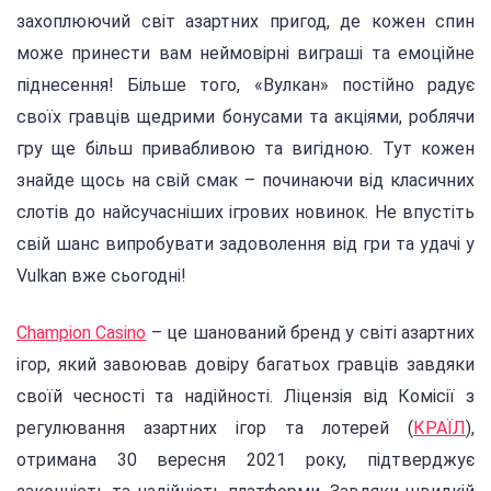
захоплюючий світ азартних пригод, де кожен спин
може принести вам неймовірні виграші та емоційне
піднесення! Більше того, «Вулкан» постійно радує
своїх гравців щедрими бонусами та акціями, роблячи
гру ще більш привабливою та вигідною. Тут кожен
знайде щось на свій смак – починаючи від класичних
слотів до найсучасніших ігрових новинок. Не впустіть
свій шанс випробувати задоволення від гри та удачі у
Vulkan вже сьогодні!
Champion Casino
– це шанований бренд у світі азартних
ігор, який завоював довіру багатьох гравців завдяки
своїй чесності та надійності. Ліцензія від Комісії з
регулювання азартних ігор та лотерей (
КРАЇЛ
),
отримана 30 вересня 2021 року, підтверджує