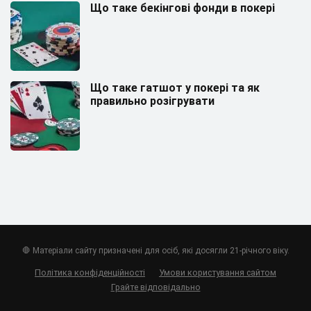
Що таке бекінгові фонди в покері
Що таке гатшот у покері та як
правильно розігрувати
🛑 Матеріали сайту призначені для осіб, які досягли 21-річного віку.
Політика конфіденційності
Умови користування сайтом
Грайте відповідально