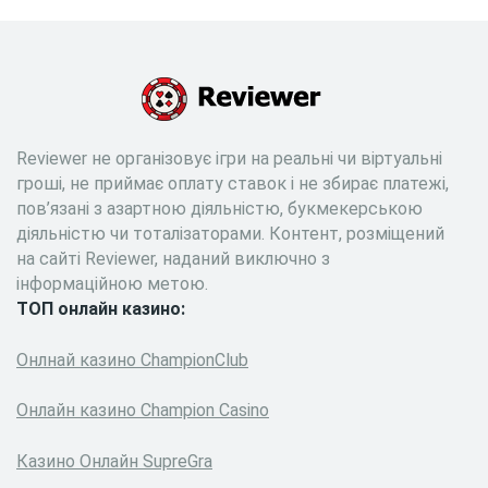
Reviewer не організовує ігри на реальні чи віртуальні
гроші, не приймає оплату ставок і не збирає платежі,
пов’язані з азартною діяльністю, букмекерською
діяльністю чи тоталізаторами. Контент, розміщений
на сайті Reviewer, наданий виключно з
інформаційною метою.
ТОП онлайн казино:
Онлнай казино ChampionClub
Онлайн казино Сhampion Сasino
Казино Онлайн SupreGra