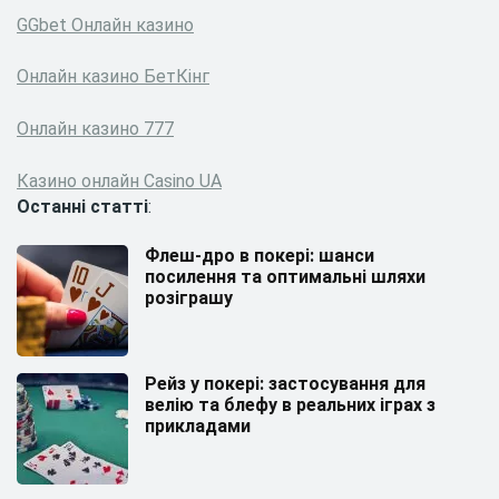
GGbet Онлайн казино
Онлайн казино БетКінг
Онлайн казино 777
Казино онлайн Casino UA
Останні статті
:
Флеш-дро в покері: шанси
посилення та оптимальні шляхи
розіграшу
Рейз у покері: застосування для
велію та блефу в реальних іграх з
прикладами