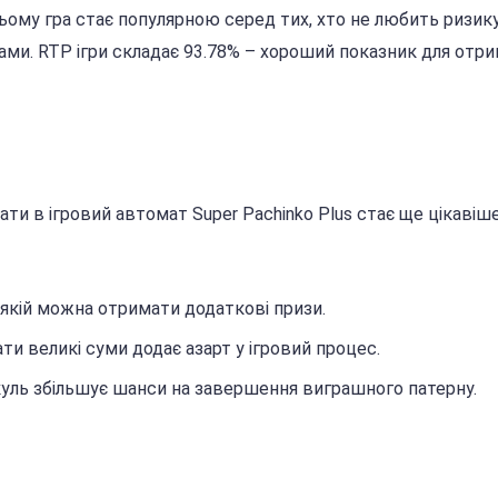
 цьому гра стає популярною серед тих, хто не любить ризик
ми. RTP ігри складає 93.78% – хороший показник для отр
 в ігровий автомат Super Pachinko Plus стає ще цікавіше
в якій можна отримати додаткові призи.
 великі суми додає азарт у ігровий процес.
 куль збільшує шанси на завершення виграшного патерну.