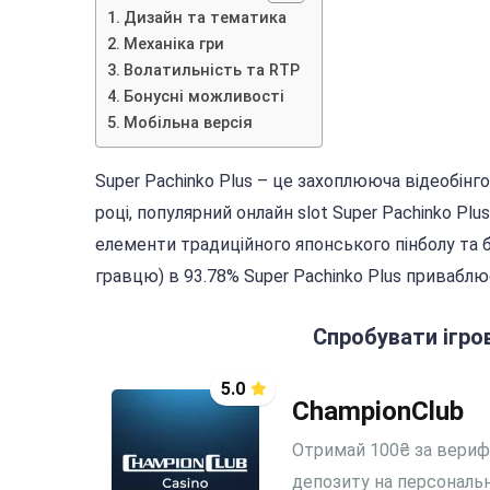
Дизайн та тематика
Механіка гри
Волатильність та RTP
Бонусні можливості
Мобільна версія
Super Pachinko Plus – це захоплююча відеобінг
році, популярний онлайн slot Super Pachinko Pl
елементи традиційного японського пінболу та б
гравцю) в 93.78% Super Pachinko Plus приваблює
Спробувати ігро
5.0
ChampionClub
Отримай 100₴ за вериф
депозиту на персональ