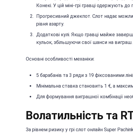
Конекі. У цій міні-грі гравці одержують до
Прогресивний джекпот. Слот надає можли
рівня азарту.
Додаткові кулі. Якщо гравці майже завер
кульок, збільшуючи свої шанси на виграш.
Основні особливості механіки:
5 барабанів та 3 ряди з 19 фіксованими лін
Мінімальна ставка становить 1 €, а максим
Для формування виграшної комбінації необх
Волатильність та R
За рівнем ризику у грі слот онлайн Super Pach