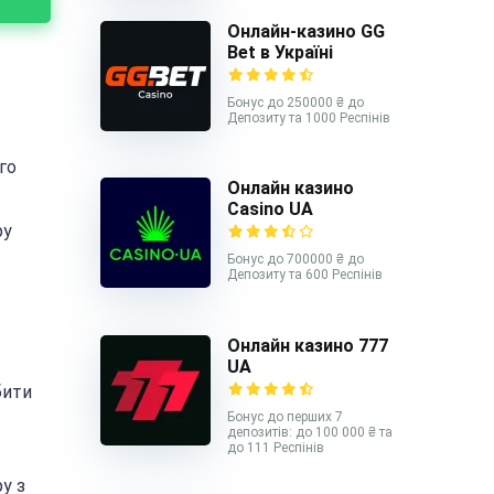
Онлайн-казино GG
Bet в Україні
Бонус до 250000 ₴ до
Депозиту та 1000 Респінів
го
Онлайн казино
Casino UA
ру
Бонус до 700000 ₴ до
Депозиту та 600 Респінів
Онлайн казино 777
UA
бити
Бонус до перших 7
депозитів: до 100 000 ₴ та
до 111 Респінів
у з