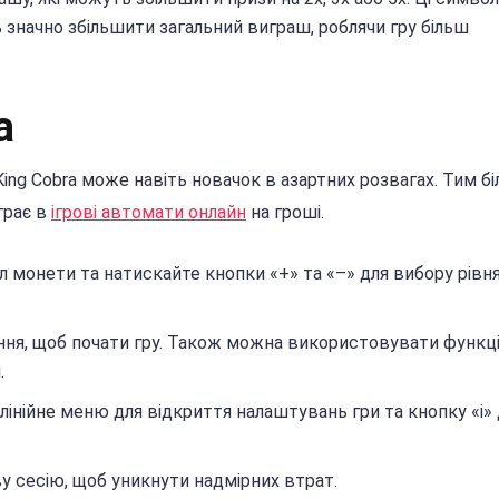
значно збільшити загальний виграш, роблячи гру більш
a
King Cobra може навіть новачок в азартних розвагах. Тим б
грає в
ігрові автомати онлайн
на гроші.
 монети та натискайте кнопки «+» та «–» для вибору рівн
ання, щоб почати гру. Також можна використовувати функц
.
лінійне меню для відкриття налаштувань гри та кнопку «i»
ову сесію, щоб уникнути надмірних втрат.