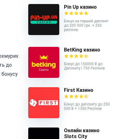
Pin Up казино
Бонус за перший депозит
до 200 000 грн. + 250
респінів.
BetKing казино
похмурих
Бонус до 150000 ₴ до
ть до
Депозиту і 750 Респінів
ї бонусу
First Казино
Бонус до депозиту до 250
000 ₴ + 1300 Респінів
Онлайн казино
Slots City