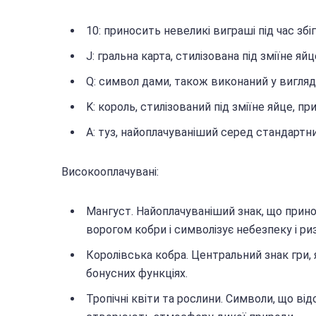
10: приносить невеликі виграші під час збігу
J: гральна карта, стилізована під зміїне я
Q: символ дами, також виконаний у вигляді 
K: король, стилізований під зміїне яйце, пр
A: туз, найоплачуваніший серед стандартних
Високооплачувані:
Мангуст. Найоплачуваніший знак, що приноси
ворогом кобри і символізує небезпеку і ри
Королівська кобра. Центральний знак гри,
бонусних функціях.
Тропічні квіти та рослини. Символи, що в