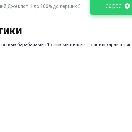
зараз
ний Джекпот! І до 200% до перших 5
тики
п’ятьма барабанами і 15 лініями виплат. Основні характери