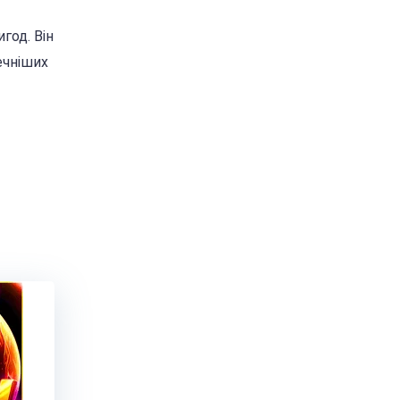
год. Він
ечніших