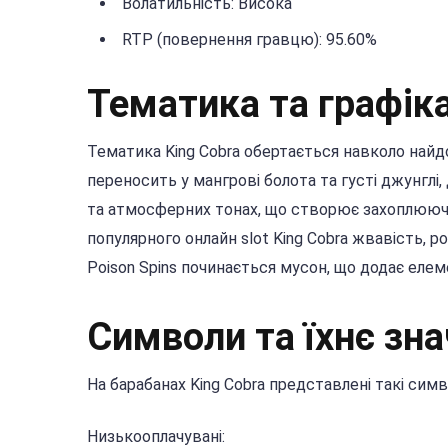
Волатильність: Висока
RTP (повернення гравцю): 95.60%
Тематика та графік
Тематика King Cobra обертається навколо найдо
переносить у мангрові болота та густі джунглі,
та атмосферних тонах, що створює захоплююче 
популярного онлайн slot King Cobra жвавість, р
Poison Spins починається мусон, що додає елем
Символи та їхнє зн
На барабанах King Cobra представлені такі симв
Низькооплачувані: