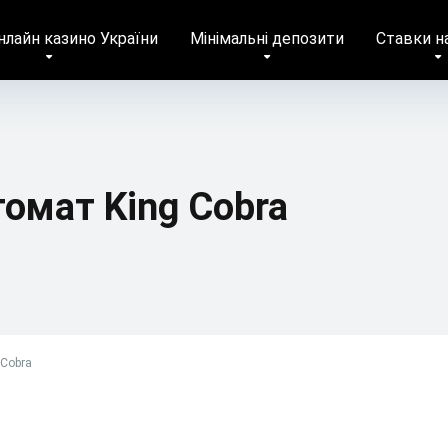
нлайн казино України
Мінімальні депозити
Ставки н
томат King Cobra
 Cobra