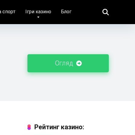
а спорт
Ігри казино
Блог
Огляд
Рейтинг казино: