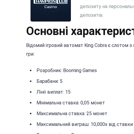
депозиту на персональ
депозитів.
Основні характерис
Відомий ігровий автомат King Cobra є слотом з 
гри:
Розробник: Booming Games
Барабани: 5
Лінії виплат: 15
Мінімальна ставка: 0,05 монет
Максимальна ставка: 25 монет
Максимальний виграш: 10,000x від ставки