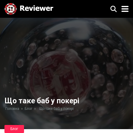
Що таке баб у покері
Головна
»
Блог
»
Що таке баб у покері
Блог