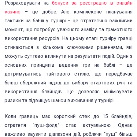
Розраховувати на
бонуси за реєстрацію в онлайн
казино
– це добре. Але комплексне планування
тактики на баблі у турнірі – це стратегічно важливий
момент, що потребує уважного аналізу та грамотного
використання ресурсів. На цьому етапі турніру гравці
стикаються з кількома ключовими рішеннями, які
можуть суттєво вплинути на результати подій. Один з
основних принципів ведення гри на баблі – це
дотримуватись тайтового стилю, що передбачає
більш обережний підхід до вибору стартових рук та
використання блайндів. Це дозволяє мінімізувати
ризики та підвищує шанси виживання у турнірі.
Коли гравець має короткий стек до 15 блайндів,
стратегія “пуш-фолд” стає актуальною. Однак
важливо звузити діапазони дій, роблячи “пуш” більш