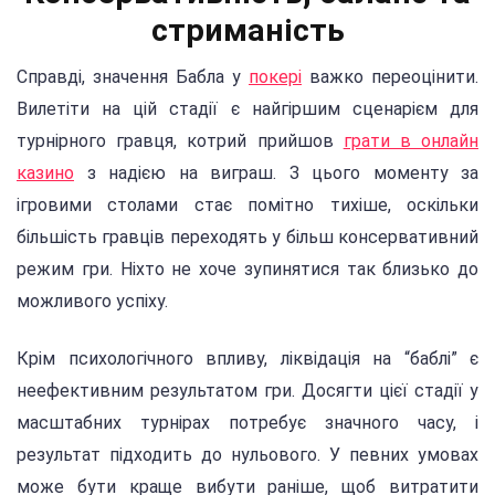
стриманість
Справді, значення Бабла у
покері
важко переоцінити.
Вилетіти на цій стадії є найгіршим сценарієм для
турнірного гравця, котрий прийшов
грати в онлайн
казино
з надією на виграш. З цього моменту за
ігровими столами стає помітно тихіше, оскільки
більшість гравців переходять у більш консервативний
режим гри. Ніхто не хоче зупинятися так близько до
можливого успіху.
Крім психологічного впливу, ліквідація на “баблі” є
неефективним результатом гри. Досягти цієї стадії у
масштабних турнірах потребує значного часу, і
результат підходить до нульового. У певних умовах
може бути краще вибути раніше, щоб витратити