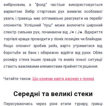
вибірковим, а “фолд” частіше використовується
варіантом. Вибір стартових рук вимагає особливої
уваги, і гравець має оптимально реагувати на перебіг
опонентів. Успішний “пуш” може включати широкий
спектр сильних рук, починаючи від J♦ і J♠. Відкриття
торгівлі краще проводити у пізніх позиціях чи блайндах.
Якщо опонент зробив рейз, варто утриматися від
боротьби за банк і обережно відійти від руки. Облік
розміру стека інших гравців та аналіз їхньої ситуації
стають важливими елементами прийняття рішення.
Читайте також:
Що означає карта джокер у покері
.
Середні та великі стеки
Пересуваючись через різні етапи турніру, гравці