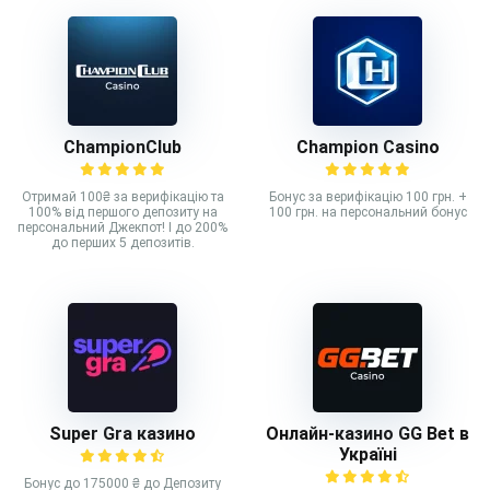
ChampionClub
Champion Casino
Отримай 100₴ за верифікацію та
Бонус за верифікацію 100 грн. +
100% від першого депозиту на
100 грн. на персональний бонус
персональний Джекпот! І до 200%
до перших 5 депозитів.
Super Gra казино
Онлайн-казино GG Bet в
Україні
Бонус до 175000 ₴ до Депозиту