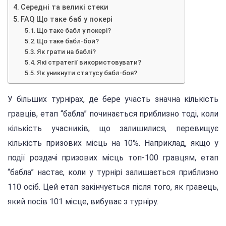
Середні та великі стеки
FAQ Що таке баб у покері
Що таке бабл у покері?
Що таке бабл-бой?
Як грати на баблі?
Які стратегії використовувати?
Як уникнути статусу бабл-боя?
У більших турнірах, де бере участь значна кількість
гравців, етап “бабла” починається приблизно тоді, коли
кількість учасників, що залишилися, перевищує
кількість призових місць на 10%. Наприклад, якщо у
події роздачі призових місць топ-100 гравцям, етап
“бабла” настає, коли у турнірі залишається приблизно
110 осіб. Цей етап закінчується після того, як гравець,
який посів 101 місце, вибуває з турніру.