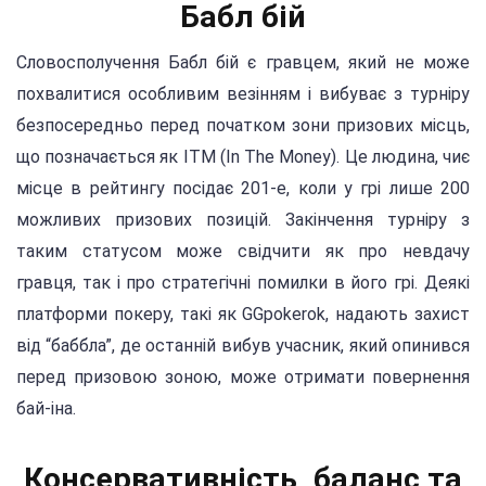
Бабл бій
Словосполучення Бабл бій є гравцем, який не може
похвалитися особливим везінням і вибуває з турніру
безпосередньо перед початком зони призових місць,
що позначається як ITM (In The Money). Це людина, чиє
місце в рейтингу посідає 201-е, коли у грі лише 200
можливих призових позицій. Закінчення турніру з
таким статусом може свідчити як про невдачу
гравця, так і про стратегічні помилки в його грі. Деякі
платформи покеру, такі як GGpokerok, надають захист
від “баббла”, де останній вибув учасник, який опинився
перед призовою зоною, може отримати повернення
бай-іна.
Консервативність, баланс та