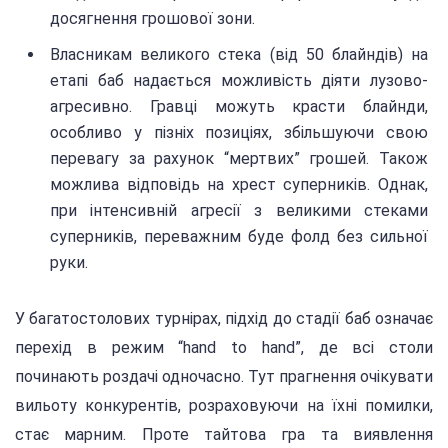
досягнення грошової зони.
Власникам великого стека (від 50 блайндів) на
етапі баб надається можливість діяти лузово-
агресивно. Гравці можуть красти блайнди,
особливо у пізніх позиціях, збільшуючи свою
перевагу за рахунок “мертвих” грошей. Також
можлива відповідь на хрест суперників. Однак,
при інтенсивній агресії з великими стеками
суперників, переважним буде фолд без сильної
руки.
У багатостолових турнірах, підхід до стадії баб означає
перехід в режим “hand to hand”, де всі столи
починають роздачі одночасно. Тут прагнення очікувати
вильоту конкурентів, розраховуючи на їхні помилки,
стає марним. Проте тайтова гра та виявлення