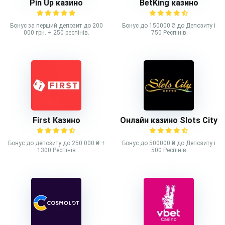
Pin Up казино
BetKing казино
Бонус за перший депозит до 200
Бонус до 150000 ₴ до Депозиту і
000 грн. + 250 респінів.
750 Респінів
First Казино
Онлайн казино Slots City
Бонус до депозиту до 250 000 ₴ +
Бонус до 500000 ₴ до Депозиту і
1300 Респінів
500 Респінів